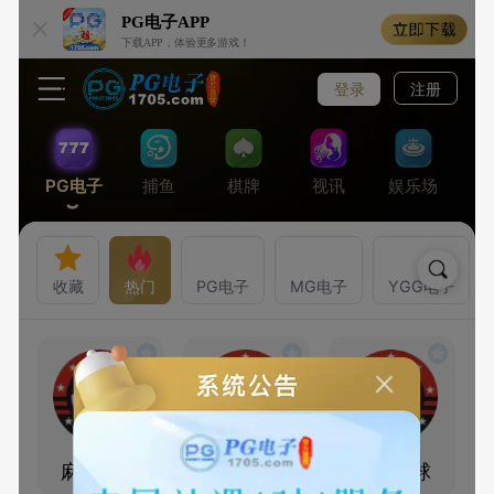
PG电子
APP
下载APP，体验更多游戏！
登录
注册
PG电子
捕鱼
棋牌
视讯
娱乐场
收藏
热门
PG电子
MG电子
YGG电子
麻将胡了
麻将胡了2
少林足球