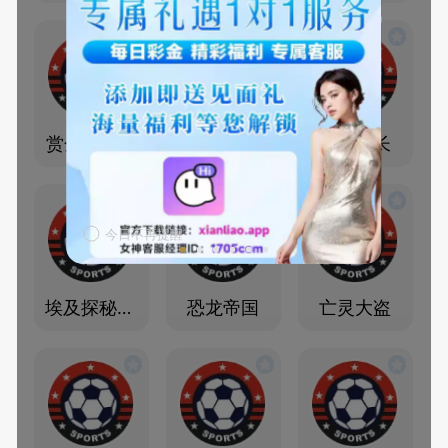
赏金大对决
赏金女王
赏金船长
今日不再提醒
埃及探秘宝典
恐龙帝国
亡灵大盗